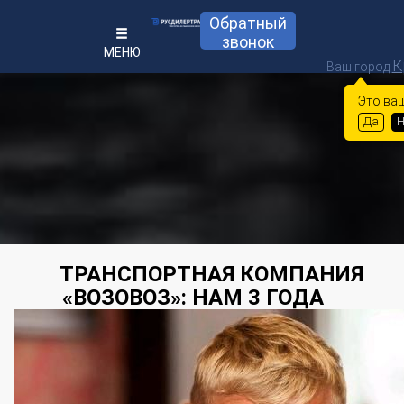
Обратный
звонок
МЕНЮ
К
Ваш город
Это ваш
Да
Н
ТРАНСПОРТНАЯ КОМПАНИЯ
«ВОЗОВОЗ»: НАМ 3 ГОДА