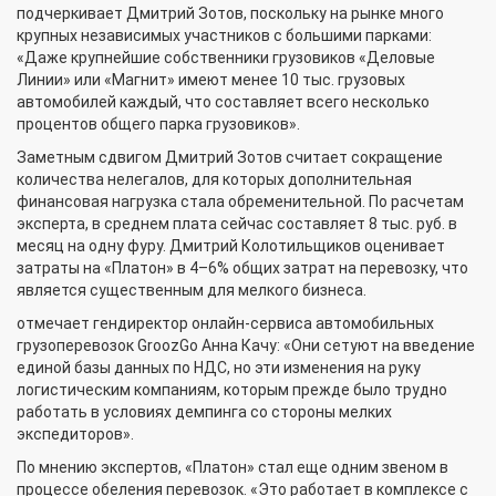
подчеркивает Дмитрий Зотов, поскольку на рынке много
крупных независимых участников с большими парками:
«Даже крупнейшие собственники грузовиков «Деловые
Линии» или «Магнит» имеют менее 10 тыс. грузовых
автомобилей каждый, что составляет всего несколько
процентов общего парка грузовиков».
Заметным сдвигом Дмитрий Зотов считает сокращение
количества нелегалов, для которых дополнительная
финансовая нагрузка стала обременительной. По расчетам
эксперта, в среднем плата сейчас составляет 8 тыс. руб. в
месяц на одну фуру. Дмитрий Колотильщиков оценивает
затраты на «Платон» в 4–6% общих затрат на перевозку, что
является существенным для мелкого бизнеса.
отмечает гендиректор онлайн-сервиса автомобильных
грузоперевозок GroozGo Анна Качу: «Они сетуют на введение
единой базы данных по НДС, но эти изменения на руку
логистическим компаниям, которым прежде было трудно
работать в условиях демпинга со стороны мелких
экспедиторов».
По мнению экспертов, «Платон» стал еще одним звеном в
процессе обеления перевозок. «Это работает в комплексе с