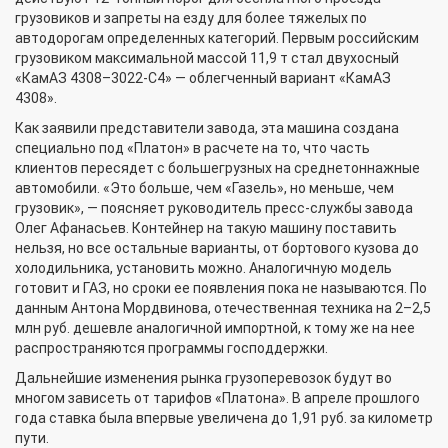
грузовиков и запреты на езду для более тяжелых по
автодорогам определенных категорий. Первым российским
грузовиком максимальной массой 11,9 т стал двухосный
«КамАЗ 4308–3022-C4» — облегченный вариант «КамАЗ
4308».
Как заявили представители завода, эта машина создана
специально под «Платон» в расчете на то, что часть
клиентов пересядет с большегрузных на среднетоннажные
автомобили. «Это больше, чем «Газель», но меньше, чем
грузовик», — поясняет руководитель пресс-службы завода
Олег Афанасьев. Контейнер на такую машину поставить
нельзя, но все остальные варианты, от бортового кузова до
холодильника, установить можно. Аналогичную модель
готовит и ГАЗ, но сроки ее появления пока не называются. По
данным Антона Мордвинова, отечественная техника на 2–2,5
млн руб. дешевле аналогичной импортной, к тому же на нее
распространяются программы господдержки.
Дальнейшие изменения рынка грузоперевозок будут во
многом зависеть от тарифов «Платона». В апреле прошлого
года ставка была впервые увеличена до 1,91 руб. за километр
пути.