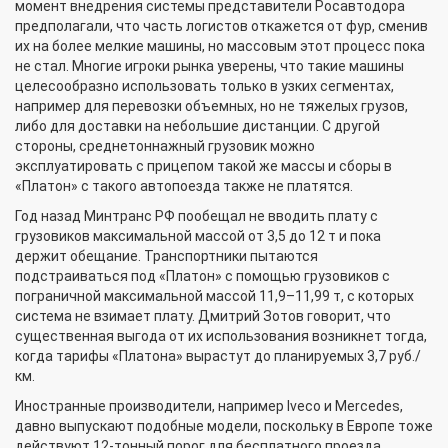
момент внедрения системы представители Росавтодора
предполагали, что часть логистов откажется от фур, сменив
их на более мелкие машины, но массовым этот процесс пока
не стал. Многие игроки рынка уверены, что такие машины
целесообразно использовать только в узких сегментах,
например для перевозки объемных, но не тяжелых грузов,
либо для доставки на небольшие дистанции. С другой
стороны, среднетоннажный грузовик можно
эксплуатировать с прицепом такой же массы и сборы в
«Платон» с такого автопоезда также не платятся.
Год назад Минтранс РФ пообещал не вводить плату с
грузовиков максимальной массой от 3,5 до 12 т и пока
держит обещание. Транспортники пытаются
подстраиваться под «Платон» с помощью грузовиков с
пограничной максимальной массой 11,9–11,99 т, с которых
система не взимает плату. Дмитрий Зотов говорит, что
существенная выгода от их использования возникнет тогда,
когда тарифы «Платона» вырастут до планируемых 3,7 руб./
км.
Иностранные производители, например Iveco и Merсedes,
давно выпускают подобные модели, поскольку в Европе тоже
действуют 12-тонный порог для бесплатного проезда