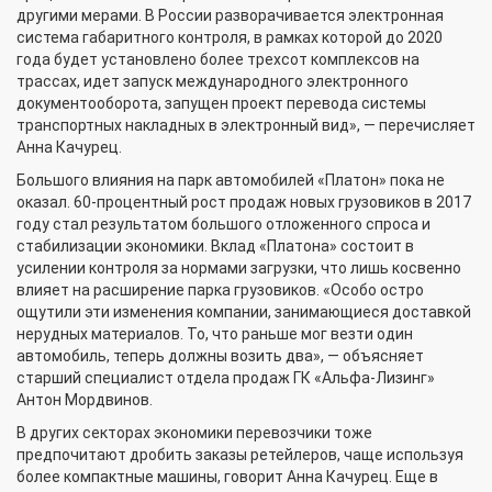
другими мерами. В России разворачивается электронная
система габаритного контроля, в рамках которой до 2020
года будет установлено более трехсот комплексов на
трассах, идет запуск международного электронного
документооборота, запущен проект перевода системы
транспортных накладных в электронный вид», — перечисляет
Анна Качурец.
Большого влияния на парк автомобилей «Платон» пока не
оказал. 60-процентный рост продаж новых грузовиков в 2017
году стал результатом большого отложенного спроса и
стабилизации экономики. Вклад «Платона» состоит в
усилении контроля за нормами загрузки, что лишь косвенно
влияет на расширение парка грузовиков. «Особо остро
ощутили эти изменения компании, занимающиеся доставкой
нерудных материалов. То, что раньше мог везти один
автомобиль, теперь должны возить два», — объясняет
старший специалист отдела продаж ГК «Альфа-Лизинг»
Антон Мордвинов.
В других секторах экономики перевозчики тоже
предпочитают дробить заказы ретейлеров, чаще используя
более компактные машины, говорит Анна Качурец. Еще в