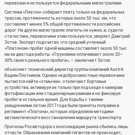
перевозки и не пользуется федеральными магистралями.
Система «Платон» собирает плату только на федеральных
трассах, протяженность которых около 50 тыс. км, что
составляет менее 5% общей протяженности российских
дорог. На других магистралях платить не нужно, и, судя по
статистике, перевозчики этим пользуются, уверяет Дмитрий
Зотов. Эксперт подсчитал, что средний учтенный
«Платоном» пробег одной машины составляет около 50 тыс.
км за два года работы. «Ггрузовики оплачивают около 20–
30% своего реального пробега», — заключает Зотов.
объясняет технический директор группы компаний AsstrA
Вадим Плотников. Однако недобросовестные перевозчики
пытаются найти «отмычки»: отключают бортовые
устройства, активируя их только при подъезде к камерам
фотофиксации или стационарным рамкам и не фиксируя
пробег в остальное время. Для борьбы с такими
ухищрениями летом 2017 года были приняты поправки в
регламент «Платона», которые определили методики
автоматического восстановления маршрута транспорта.
Прогнозы Росавтодора о консолидации рынка сбылись лишь
отчасти. Образования компаний-гигантов не происходит,