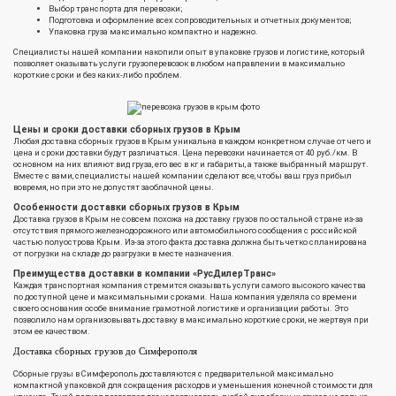
Выбор транспорта для перевозки;
Подготовка и оформление всех сопроводительных и отчетных документов;
Упаковка груза максимально компактно и надежно.
Специалисты нашей компании накопили опыт в упаковке грузов и логистике, который
позволяет оказывать услуги грузоперевозок в любом направлении в максимально
короткие сроки и без каких-либо проблем.
Цены и сроки доставки сборных грузов в Крым
Любая доставка сборных грузов в Крым уникальна в каждом конкретном случае от чего и
цена и сроки доставки будут различаться. Цена перевозки начинается от 40 руб./км. В
основном на них влияют вид груза, его вес в кг и габариты, а также выбранный маршрут.
Вместе с вами, специалисты нашей компании сделают все, чтобы ваш груз прибыл
вовремя, но при это не допустят заоблачной цены.
Особенности доставки сборных грузов в Крым
Доставка грузов в Крым не совсем похожа на доставку грузов по остальной стране из-за
отсутствия прямого железнодорожного или автомобильного сообщения с российской
частью полуострова Крым. Из-за этого факта доставка должна быть четко спланирована
от погрузки на складе до разгрузки в месте назначения.
Преимущества доставки в компании «РусДилерТранс»
Каждая транспортная компания стремится оказывать услуги самого высокого качества
по доступной цене и максимальными сроками. Наша компания уделяла со времени
своего основания особе внимание грамотной логистике и организации работы. Это
позволило нам организовывать доставку в максимально короткие сроки, не жертвуя при
этом ее качеством.
Доставка сборных грузов до Симферополя
Сборные грузы в Симферополь доставляются с предварительной максимально
компактной упаковкой для сокращения расходов и уменьшения конечной стоимости для