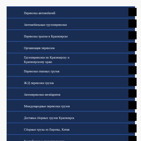
Перевозка автомобилей
Автомобильные грузоперевозки
Перевозка тралом в Красноярске
Организация перевозок
Грузоперевозки по Красноярску и
Красноярскому краю
Перевозки опасных грузов
Ж/Д перевозки грузов
Автоперевозки негабаритов
Международные перевозки грузов
Доставка сборных грузов Красноярск
Сборные грузы из Европы, Китая