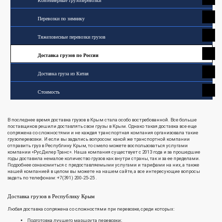
Контейнерные грузоперевозки
Перевозки по зимнику
Тяжеловесные перевозки грузов
Доставка грузов по России
Доставка груза из Китая
Стоимость
В последнее время доставка грузов в Крым стала особо востребованной. Все больше
поставщиков решили доставлять свои грузы в Крым. Однако такая доставка все еще
сопряжена со сложностями и не каждая транспортная компания организовала такие
грузоперевозки. И если вы задались вопросом: какой же транспортной компании
отправить груз в Республику Крым, то смело можете воспользоваться услугами
компании «РусДилер Транс». Наша компания существует с 2013 года и за прошедшие
годы доставила немалое количество грузов как внутри страны, так и за ее пределами.
Подробнее ознакомиться с предоставляемыми услугами и тарифами на них, а также
нашей компанией в целом вы можете на нашем сайте, а все интересующие вопросы
задать по телефонам: +7(391) 200-25-25 .
Доставка грузов в Республику Крым
Любая доставка сопряжена со сложностями при перевозке, среди которых:
Подготовка лучшего маршрута перевозки;